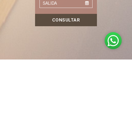
CONSULTAR
ATELIER HOTEL DE
CHARME
HOTEL BOUTIQUE CON ENCANTO FRANCÉS
Al viajar a Villa General Belgrano notarás que entras en
una calma imperturbable. Sus calles, su gente, su
cultura y el ambiente que lo rodea lo convierten en un